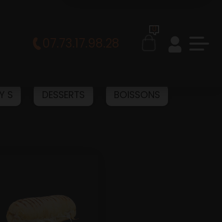
0
07.73.17.98.28
Y S
DESSERTS
BOISSONS