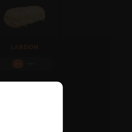
LARDON
SEUL
MENU
.00
€