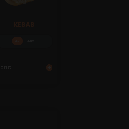
KEBAB
SEUL
MENU
.00
€