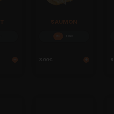
ET
SAUMON
U
SEUL
MENU
8.00
€
8