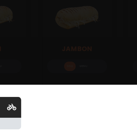
N
JAMBON
U
SEUL
MENU
8.00
€
8