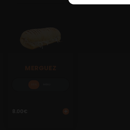
MERGUEZ
SEUL
MENU
8.00
€