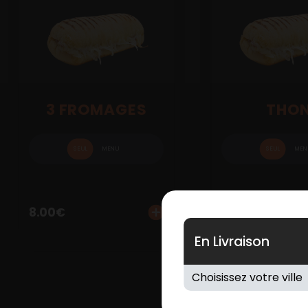
3 FROMAGES
THO
SEUL
MENU
SEUL
MEN
8.00
€
8.00
€
En Livraison