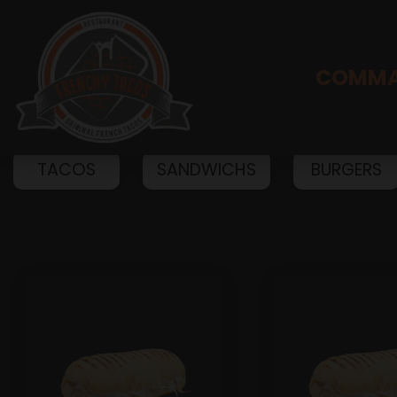
COMMA
TACOS
SANDWICHS
BURGERS
Accueil
Allergènes
Charte Qualité
C.G.V
Contact
Mentions Légales