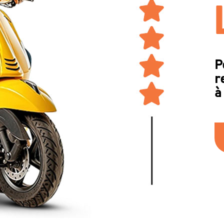
P
r
à