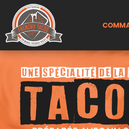
COMMA
Accueil
Allergènes
Charte Qualité
C.G.V
Contact
Mentions Légales