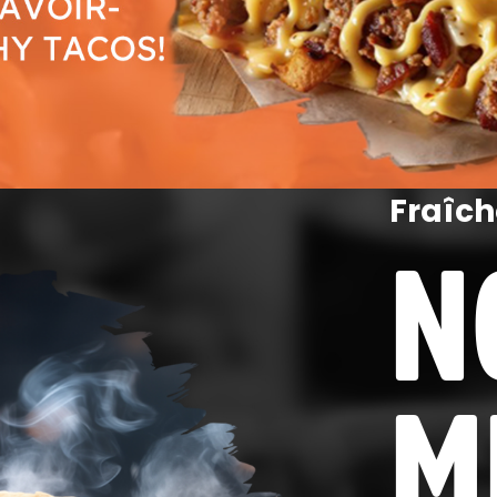
Fraîch
N
M