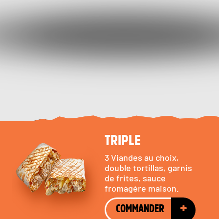
TRIPLE
3 Viandes au choix,
double tortillas, garnis
de frites, sauce
fromagère maison.
+
COMMANDER