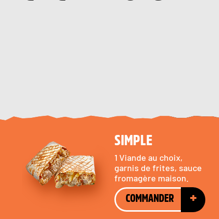
Le vrai Tacos à la Frenchy!
SIMPLE
1 Viande au choix,
garnis de frites, sauce
fromagère maison.
+
COMMANDER