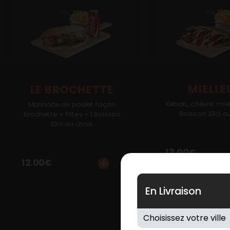
MIELLE
LE BROCHETTE
Kebab, chèvre, miel 
Marinade de poulet façon
Boisson 33cl au
brochette + Frites + 1 Boisson
33cl au choix.
13.00
€
12.00
€
En Livraison