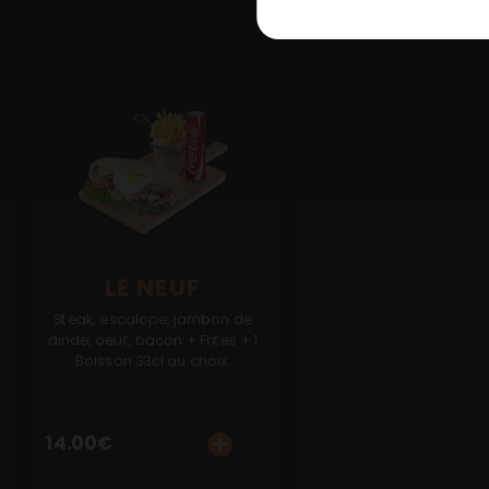
LE NEUF
Steak, escalope, jambon de
dinde, oeuf, bacon + Frites + 1
Boisson 33cl au choix.
14.00
€