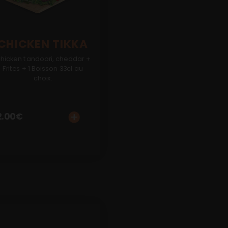
CHICKEN TIKKA
hicken tandoori, cheddar +
Frites + 1 Boisson 33cl au
choix.
2.00
€