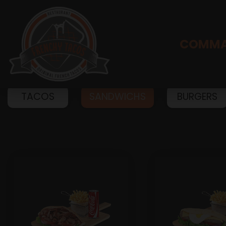
COMMA
TACOS
SANDWICHS
BURGERS
Accueil
Allergènes
Charte Qualité
C.G.V
Contact
Mentions Légales