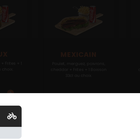
UX
MEXICAIN
+ Frites + 1
Poulet, merguez, poivrons,
 choix.
cheddar + Frites + 1 Boisson
33cl au choix.
13.00
€
1