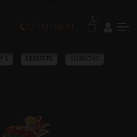
0
07.73.17.98.28
Y S
DESSERTS
BOISSONS