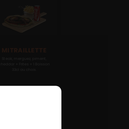
MITRAILLETTE
Steak, merguez, piment,
cheddar + Frites + 1 Boisson
33cl au choix.
3.00
€