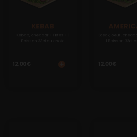
Mobile
Programme De Fidélité
KEBAB
AMERIC
Avis
Kebab, cheddar + Frites + 1
Steak, oeuf, chedda
Boisson 33cl au choix.
1 Boisson 33cl a
Mon Compte
Notre Restaurant
12.00
€
12.00
€
Zones de Livraison