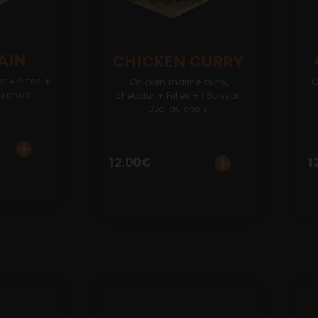
AIN
CHICKEN CURRY
r + Frites +
Chicken mariné curry,
C
u choix.
cheddar + Frites + 1 Boisson
33cl au choix.
12.00
€
1