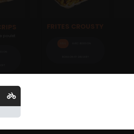
FRITES CROUSTY
RIPS
e poulet.
SEUL
AVEC BOISSON
ISSON
BOISSON ET DESSERT
SERT
11.00
€