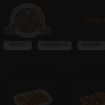
COMMA
TACOS
SANDWICHS
BURGERS
Accueil
Allergènes
Charte Qualité
C.G.V
Contact
Mentions Légales