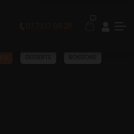
0
07.73.17.98.28
Y S
DESSERTS
BOISSONS