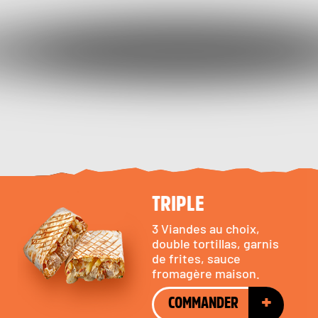
TRIPLE
3 Viandes au choix,
double tortillas, garnis
de frites, sauce
fromagère maison.
+
COMMANDER