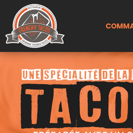
COMMA
Accueil
Allergènes
Charte Qualité
C.G.V
Contact
Mentions Légales