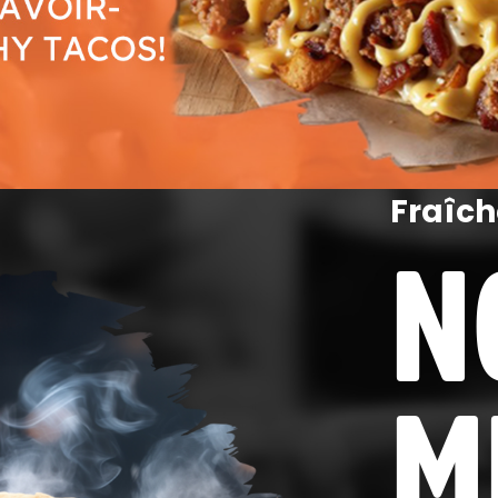
Fraîch
N
M