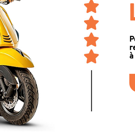
P
r
à