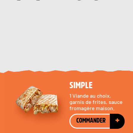
Le vrai Tacos à la Frenchy!
SIMPLE
1 Viande au choix,
garnis de frites, sauce
fromagère maison.
+
COMMANDER